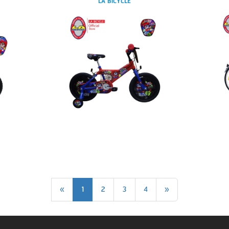
LA BICYCLE
«
1
2
3
4
»